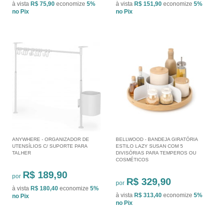
à vista
R$ 75,90
economize
5%
à vista
R$ 151,90
economize
5%
no Pix
no Pix
ANYWHERE - ORGANIZADOR DE
BELLWOOD - BANDEJA GIRATÓRIA
UTENSÍLIOS C/ SUPORTE PARA
ESTILO LAZY SUSAN COM 5
TALHER
DIVISÓRIAS PARA TEMPEROS OU
COSMÉTICOS
R$ 189,90
por
R$ 329,90
por
à vista
R$ 180,40
economize
5%
à vista
R$ 313,40
economize
5%
no Pix
no Pix