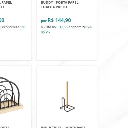
A PAPEL
BUDDY - PORTA PAPEL
CO
TOALHA PRETO
90
R$ 144,90
por
6
economize
5%
à vista
R$ 137,66
economize
5%
no Pix
PORTA
INDUSTRIAL - PORTA PAPEL