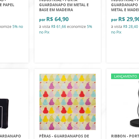
E PAPEL
GUARDANAPO EM METAL E
GUARDANAPO 
BASE EM MADEIRA
METAL E MADE
R$ 64,90
R$ 29,9
por
por
nomize
5%
no
à vista
R$ 61,66
economize
5%
à vista
R$ 28,40
no Pix
no Pix
LANÇAMENTO
GUARDANAPO
PÊRAS - GUARDANAPOS DE
RIBBON - PORT