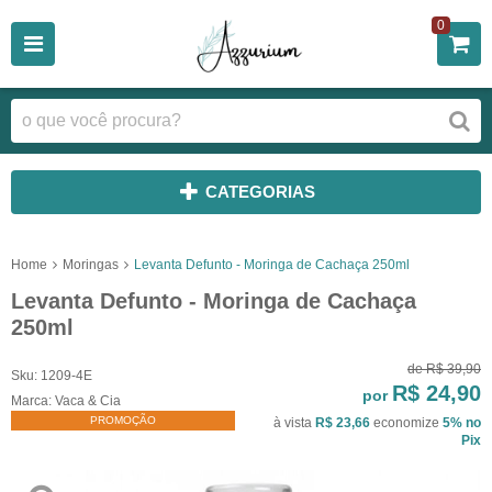
0
CATEGORIAS
Home
Moringas
Levanta Defunto - Moringa de Cachaça 250ml
Levanta Defunto - Moringa de Cachaça
250ml
de
R$ 39,90
Sku:
1209-4E
R$ 24,90
por
Marca:
Vaca & Cia
PROMOÇÃO
à vista
R$ 23,66
economize
5%
no
Pix