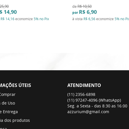
25,90
de
R$ 10,50
$ 14,90
R$ 6,90
por
a
R$ 14,16
economize
5%
no Pix
à vista
R$ 6,56
economize
5%
no Pi
MAÇÕES ÚTEIS
ATENDIMENTO
Comprar
(11)
2356-6898
(11)
97247-4096
(WhatsApp)
 de Uso
Seg. a Sexta - das 8:30 as 16:00
 e Entrega
azzurium@gmail.com
ia dos produtos
nça