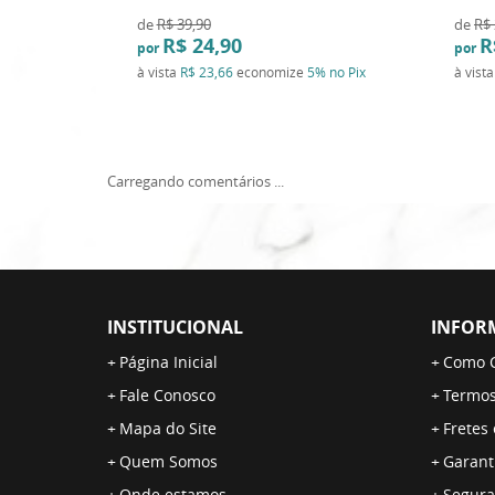
de
R$ 39,90
de
R$ 
R$ 24,90
R
por
por
à vista
R$ 23,66
economize
5%
no Pix
à vist
Carregando comentários ...
INSTITUCIONAL
INFOR
Página Inicial
Como 
Fale Conosco
Termos
Mapa do Site
Fretes
Quem Somos
Garant
Onde estamos
Segura