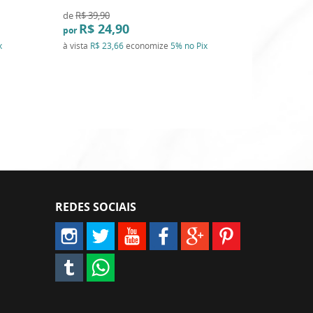
de
R$ 39,90
R$ 24,90
por
x
à vista
R$ 23,66
economize
5%
no Pix
REDES SOCIAIS