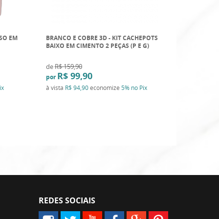
ASO EM
BRANCO E COBRE 3D - KIT CACHEPOTS
AZUL E CO
BAIXO EM CIMENTO 2 PEÇAS (P E G)
CIMENTO
de
R$ 159,90
de
R$ 24,9
R$ 99,90
R$ 1
por
por
ix
à vista
R$ 94,90
economize
5%
no Pix
à vista
R$ 
REDES SOCIAIS