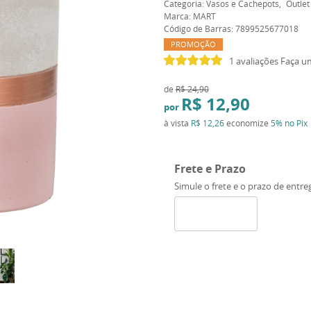
Categoria:
Vasos e Cachepots
Outlet
Marca:
MART
Código de Barras:
7899525677018
PROMOÇÃO
1 avaliações
Faça u
de
R$ 24,90
R$ 12,90
por
à vista
R$ 12,26
economize
5%
no Pix
Frete e Prazo
Simule o frete e o prazo de entre