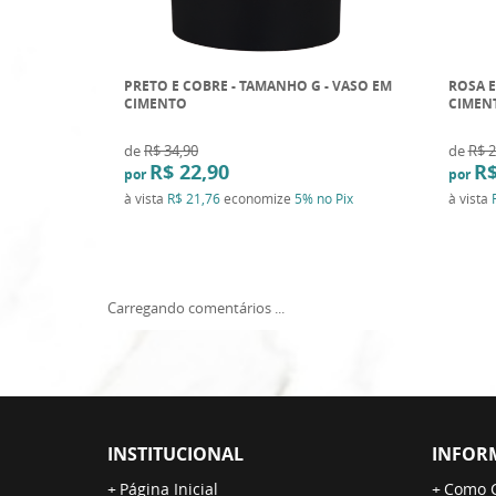
PRETO E COBRE - TAMANHO G - VASO EM
ROSA E
CIMENTO
CIMEN
de
R$ 34,90
de
R$ 2
R$ 22,90
R$
por
por
à vista
R$ 21,76
economize
5%
no Pix
à vista
Carregando comentários ...
INSTITUCIONAL
INFOR
Página Inicial
Como 