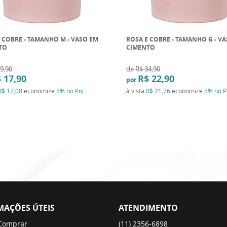
 COBRE - TAMANHO M - VASO EM
ROSA E COBRE - TAMANHO G - V
TO
CIMENTO
9,90
de
R$ 34,90
 17,90
R$ 22,90
por
R$ 17,00
economize
5%
no Pix
à vista
R$ 21,76
economize
5%
no P
MAÇÕES ÚTEIS
ATENDIMENTO
Comprar
(11)
2356-6898