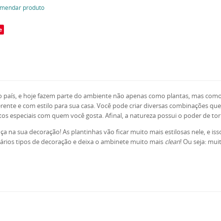
mendar produto
e
so país, e hoje fazem parte do ambiente não apenas como plantas, mas co
rente e com estilo para sua casa. Você pode criar diversas combinações qu
s especiais com quem você gosta. Afinal, a natureza possui o poder de to
ça na sua decoração! As plantinhas vão ficar muito mais estilosas nele, e i
ários tipos de decoração e deixa o ambinete muito mais
clean
! Ou seja: mui