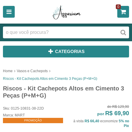
0
CATEGORIAS
Home
Vasos e Cachepots
Riscos - Kit Cachepots Altos em Cimento 3 Peças (P+M+G)
Riscos - Kit Cachepots Altos em Cimento 3
Peças (P+M+G)
de
R$ 129,90
Sku:
0125-10831-38-22D
R$ 69,90
por
Marca:
MART
PROMOÇÃO
à vista
R$ 66,40
economize
5%
no
Pix