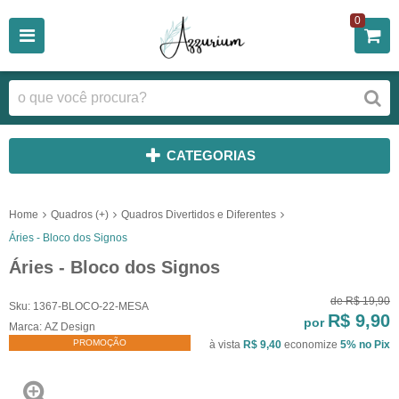
0
CATEGORIAS
Home
Quadros (+)
Quadros Divertidos e Diferentes
Áries - Bloco dos Signos
Áries - Bloco dos Signos
de
R$ 19,90
Sku:
1367-BLOCO-22-MESA
R$ 9,90
por
Marca:
AZ Design
PROMOÇÃO
à vista
R$ 9,40
economize
5%
no Pix