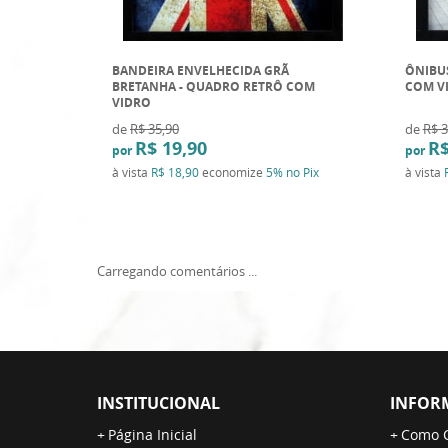
BANDEIRA ENVELHECIDA GRÃ
ÔNIBU
BRETANHA - QUADRO RETRÔ COM
COM V
VIDRO
de
R$ 35,90
de
R$ 3
R$ 19,90
R$
por
por
à vista
R$ 18,90
economize
5%
no Pix
à vista
Carregando comentários ...
INSTITUCIONAL
INFOR
Página Inicial
Como 