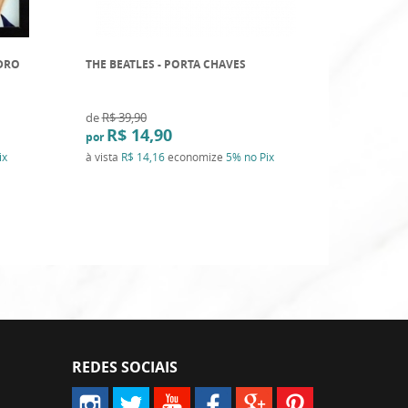
DRO
THE BEATLES - PORTA CHAVES
BEATLES -
GELADEIR
de
R$ 39,90
de
R$ 25,9
R$ 14,90
R$ 1
por
por
ix
à vista
R$ 14,16
economize
5%
no Pix
à vista
R$ 
REDES SOCIAIS