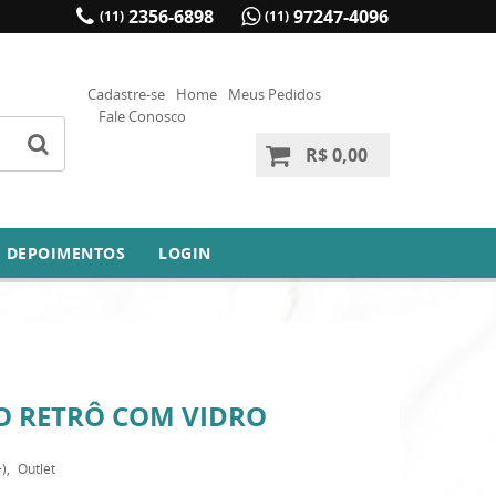
2356-6898
97247-4096
(11)
(11)
Cadastre-se
Home
Meus Pedidos
Fale Conosco
R$ 0,00
DEPOIMENTOS
LOGIN
O RETRÔ COM VIDRO
)
Outlet