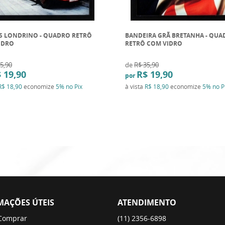
S LONDRINO - QUADRO RETRÔ
BANDEIRA GRÃ BRETANHA - QUA
IDRO
RETRÔ COM VIDRO
5,90
de
R$ 35,90
 19,90
R$ 19,90
por
R$ 18,90
economize
5%
no Pix
à vista
R$ 18,90
economize
5%
no P
MAÇÕES ÚTEIS
ATENDIMENTO
Comprar
(11)
2356-6898