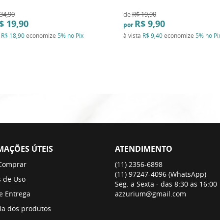
34,90
de
R$ 19,90
$ 19,90
R$ 9,90
por
a
R$ 18,90
economize
5%
no Pix
à vista
R$ 9,40
economize
5%
no Pi
MAÇÕES ÚTEIS
ATENDIMENTO
Comprar
(11)
2356-6898
(11)
97247-4096
(WhatsApp)
 de Uso
Seg. a Sexta - das 8:30 as 16:00
 e Entrega
azzurium@gmail.com
ia dos produtos