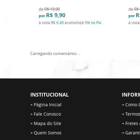
de
R$ 19,90
de
R$ 
R$ 9,90
R
por
por
à vista
R$ 9,40
economize
5%
no Pix
à vist
Carregando comentários ...
INSTITUCIONAL
INFOR
Página Inicial
Como 
Fale Conosco
Termos
Mapa do Site
Fretes
Quem Somos
Garant