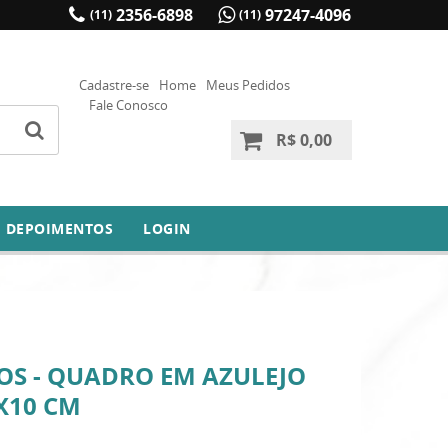
2356-6898
97247-4096
(11)
(11)
Cadastre-se
Home
Meus Pedidos
Fale Conosco
R$ 0,00
DEPOIMENTOS
LOGIN
OS - QUADRO EM AZULEJO
X10 CM