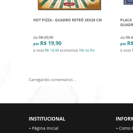
HOT PIZZA - QUADRO RETRÔ 28X28 CM
PLACA 
QUADR
de
R$ 29,90
de
R$ 4
R$ 19,90
R$
por
por
à vista
R$ 18,90
economize
5%
no Pix
à vista
Carregando comentários ...
INSTITUCIONAL
INFOR
Página Inicial
Como 