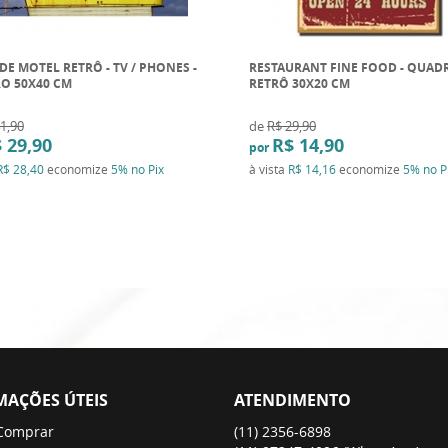
DE MOTEL RETRÔ - TV / PHONES -
RESTAURANT FINE FOOD - QUAD
O 50X40 CM
RETRÔ 30X20 CM
1,90
de
R$ 29,90
 29,90
R$ 14,90
por
R$ 28,40
economize
5%
no Pix
à vista
R$ 14,16
economize
5%
no P
MAÇÕES ÚTEIS
ATENDIMENTO
Comprar
(11)
2356-6898