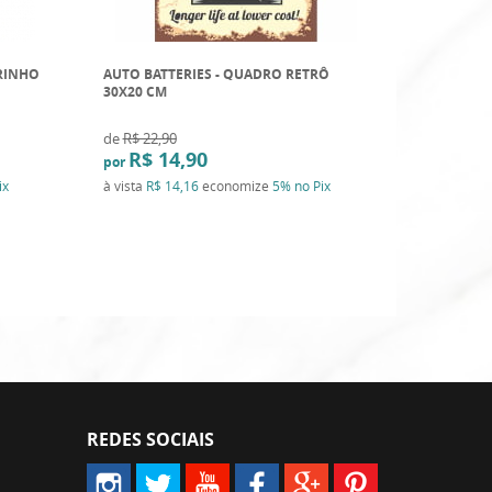
RINHO
AUTO BATTERIES - QUADRO RETRÔ
PLACA DE
30X20 CM
RETRÔ 50
de
R$ 22,90
de
R$ 41,9
R$ 14,90
R$ 2
por
por
ix
à vista
R$ 14,16
economize
5%
no Pix
à vista
R$ 
REDES SOCIAIS