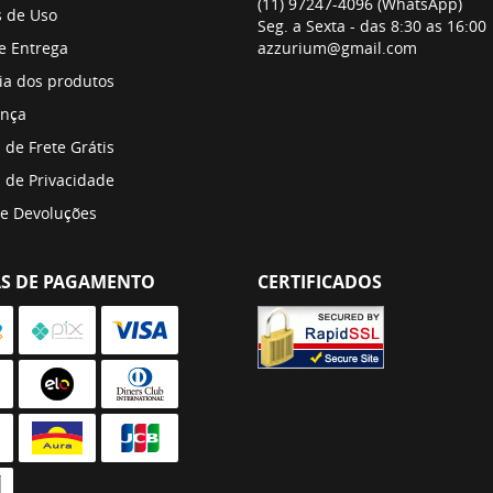
(11)
97247-4096
(WhatsApp)
 de Uso
Seg. a Sexta - das 8:30 as 16:00
 e Entrega
azzurium@gmail.com
ia dos produtos
nça
a de Frete Grátis
a de Privacidade
 e Devoluções
S DE PAGAMENTO
CERTIFICADOS