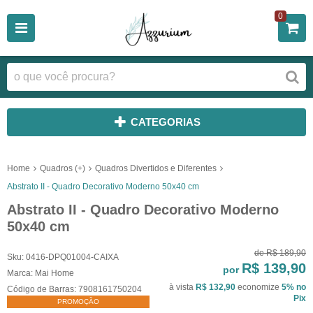
0
CATEGORIAS
Home
Quadros (+)
Quadros Divertidos e Diferentes
Abstrato II - Quadro Decorativo Moderno 50x40 cm
Abstrato II - Quadro Decorativo Moderno
50x40 cm
de
R$ 189,90
Sku:
0416-DPQ01004-CAIXA
R$ 139,90
por
Marca:
Mai Home
à vista
R$ 132,90
economize
5%
no
Código de Barras:
7908161750204
Pix
PROMOÇÃO