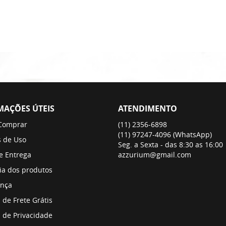
MAÇÕES ÚTEIS
ATENDIMENTO
Comprar
(11)
2356-6898
(11)
97247-4096
(WhatsApp)
 de Uso
Seg. a Sexta - das 8:30 as 16:00
 e Entrega
azzurium@gmail.com
ia dos produtos
nça
a de Frete Grátis
a de Privacidade