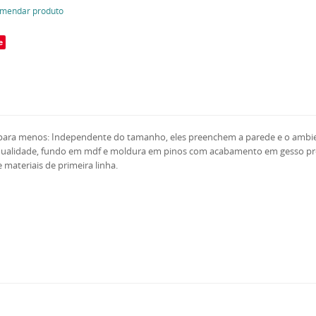
mendar produto
e
é para menos: Independente do tamanho, eles preenchem a parede e o ambien
a qualidade, fundo em mdf e moldura em pinos com acabamento em gesso p
materiais de primeira linha.