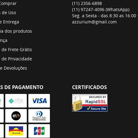
Comprar
(11)
2356-6898
(11)
97247-4096
(WhatsApp)
 de Uso
Seg. a Sexta - das 8:30 as 16:00
 e Entrega
azzurium@gmail.com
ia dos produtos
nça
a de Frete Grátis
a de Privacidade
 e Devoluções
S DE PAGAMENTO
CERTIFICADOS