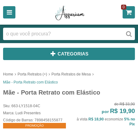
0
CATEGORIAS
Home
Porta Retratos (+)
Porta Retratos de Mesa
Mãe - Porta Retrato com Elástico
Mãe - Porta Retrato com Elástico
de
R$ 33,90
Sku:
663-LY1518-04C
R$ 19,90
por
Marca:
Ludi Presentes
à vista
R$ 18,90
economize
5%
no
Código de Barras:
7898458155877
Pix
PROMOÇÃO