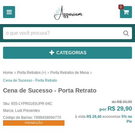
0
CATEGORIAS
Home
Porta Retratos (+)
Porta Retratos de Mesa
Cena de Sucesso - Porta Retrato
Cena de Sucesso - Porta Retrato
de
R$ 39,90
Sku:
655-LYPR0165UPR-04C
R$ 29,90
por
Marca:
Ludi Presentes
à vista
R$ 28,40
economize
5%
no
Código de Barras:
7898458094770
Pix
PROMOÇÃO