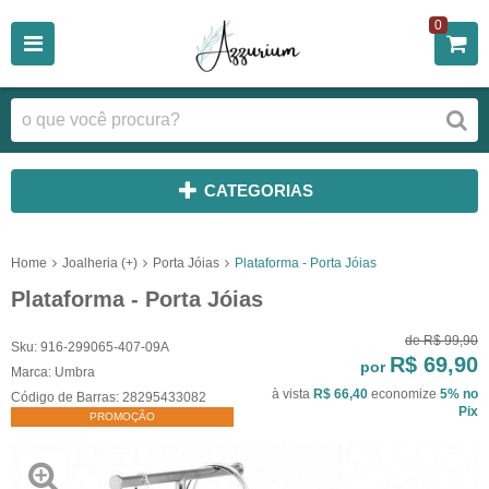
0
CATEGORIAS
Home
Joalheria (+)
Porta Jóias
Plataforma - Porta Jóias
Plataforma - Porta Jóias
de
R$ 99,90
Sku:
916-299065-407-09A
R$ 69,90
por
Marca:
Umbra
à vista
R$ 66,40
economize
5%
no
Código de Barras:
28295433082
Pix
PROMOÇÃO