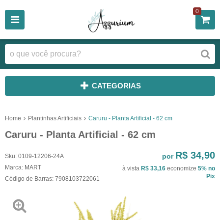
0
CATEGORIAS
Home
Plantinhas Artificiais
Caruru - Planta Artificial - 62 cm
Caruru - Planta Artificial - 62 cm
R$ 34,90
por
Sku:
0109-12206-24A
Marca:
MART
à vista
R$ 33,16
economize
5%
no
Pix
Código de Barras:
7908103722061