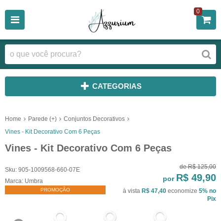
0
CATEGORIAS
Home
Parede (+)
Conjuntos Decorativos
Vines - Kit Decorativo Com 6 Peças
Vines - Kit Decorativo Com 6 Peças
de
R$ 125,00
Sku:
905-1009568-660-07E
R$ 49,90
por
Marca:
Umbra
PROMOÇÃO
à vista
R$ 47,40
economize
5%
no
Pix