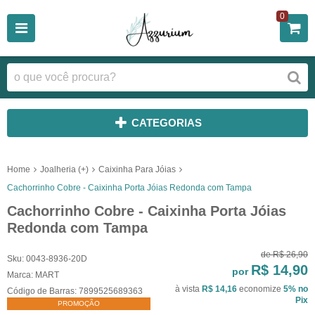
0
CATEGORIAS
Home
Joalheria (+)
Caixinha Para Jóias
Cachorrinho Cobre - Caixinha Porta Jóias Redonda com Tampa
Cachorrinho Cobre - Caixinha Porta Jóias
Redonda com Tampa
de
R$ 26,90
Sku:
0043-8936-20D
R$ 14,90
por
Marca:
MART
à vista
R$ 14,16
economize
5%
no
Código de Barras:
7899525689363
Pix
PROMOÇÃO