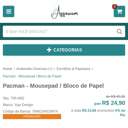
0
CATEGORIAS
Home
Ambientes Diversos (+)
Escritório & Papelaria
Pacman - Mousepad / Bloco de Papel
Pacman - Mousepad / Bloco de Papel
de
R$ 49,90
Sku:
795-06D
R$ 24,90
por
Marca:
Yupi Design
à vista
R$ 23,66
economize
5%
no
Código de Barras:
7898104629974
Pix
PROMOÇÃO