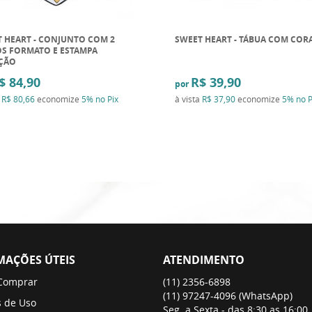
 HEART - CONJUNTO COM 2
SWEET HEART - TÁBUA COM COR
S FORMATO E ESTAMPA
ÇÃO
$ 84,90
R$ 39,90
por
a
R$ 80,66
economize
5%
no Pix
à vista
R$ 37,90
economize
5%
no P
MAÇÕES ÚTEIS
ATENDIMENTO
Comprar
(11)
2356-6898
(11)
97247-4096
(WhatsApp)
 de Uso
Seg. a Sexta - das 8:30 as 16:00