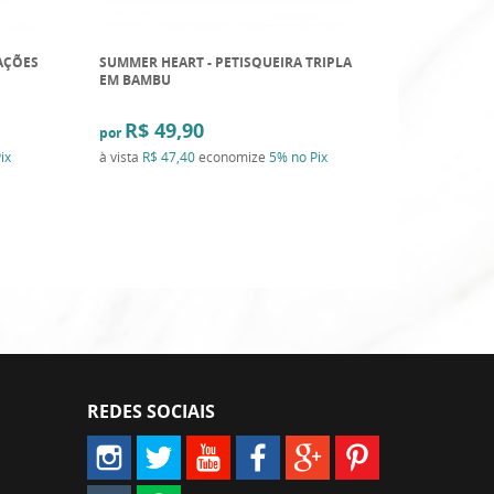
AÇÕES
SUMMER HEART - PETISQUEIRA TRIPLA
EM BAMBU
R$ 49,90
por
ix
à vista
R$ 47,40
economize
5%
no Pix
REDES SOCIAIS