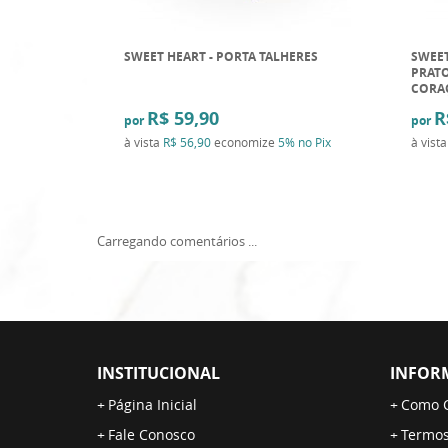
SWEET HEART - PORTA TALHERES
SWEET
PRATO
CORA
R$ 59,90
R
por
por
à vista
R$ 56,90
economize
5%
no Pix
à vist
Carregando comentários ...
INSTITUCIONAL
INFOR
Página Inicial
Como 
Fale Conosco
Termos