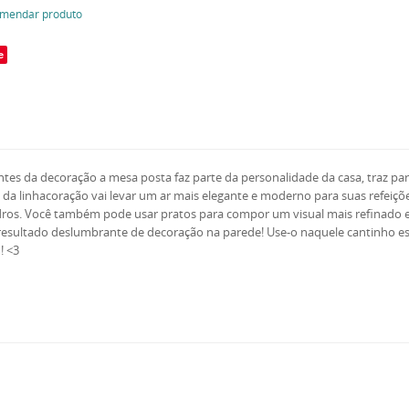
mendar produto
e
s da decoração a mesa posta faz parte da personalidade da casa, traz para 
 da linhacoração vai levar um ar mais elegante e moderno para suas refeiçõ
dros. Você também pode usar pratos para compor um visual mais refinado e
 resultado deslumbrante de decoração na parede! Use-o naquele cantinho e
! <3