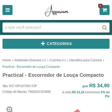
0
CATEGORIAS
Home
Ambientes Diversos (+)
Cozinha (+)
Utensílios para Cozinha
Practical - Escorredor de Louça Compacto
Practical - Escorredor de Louça Compacto
R$ 34,90
por
Sku:
637-DPU07062-03F
Código de Barras:
7908281353880
à vista
R$ 33,16
economize
5%
no
Pix