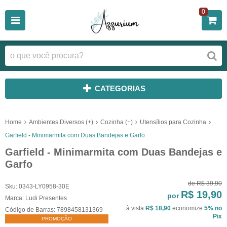
0
CATEGORIAS
Home
Ambientes Diversos (+)
Cozinha (+)
Utensílios para Cozinha
Garfield - Minimarmita com Duas Bandejas e Garfo
Garfield - Minimarmita com Duas Bandejas e
Garfo
de
R$ 39,90
Sku:
0343-LY0958-30E
R$ 19,90
por
Marca:
Ludi Presentes
à vista
R$ 18,90
economize
5%
no
Código de Barras:
7898458131369
Pix
PROMOÇÃO