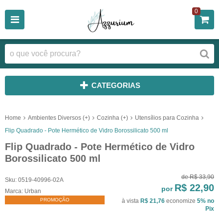
0
CATEGORIAS
Home
Ambientes Diversos (+)
Cozinha (+)
Utensílios para Cozinha
Flip Quadrado - Pote Hermético de Vidro Borossilicato 500 ml
Flip Quadrado - Pote Hermético de Vidro
Borossilicato 500 ml
de
R$ 33,90
Sku:
0519-40996-02A
R$ 22,90
por
Marca:
Urban
PROMOÇÃO
à vista
R$ 21,76
economize
5%
no
Pix