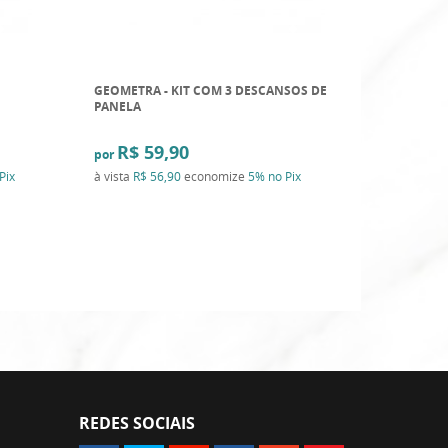
GEOMETRA - KIT COM 3 DESCANSOS DE
SUMMER -
PANELA
EM BAMB
R$ 59,90
de
R$ 129,
por
R$ 8
por
Pix
à vista
R$ 56,90
economize
5%
no Pix
à vista
R$ 
REDES SOCIAIS