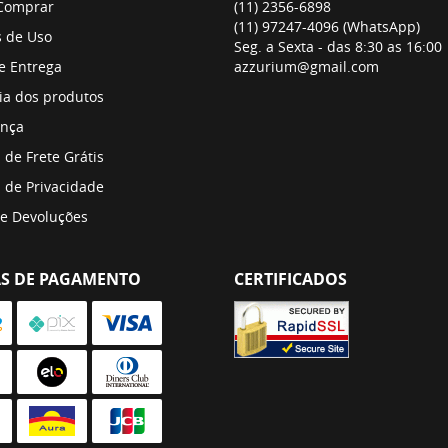
Comprar
(11)
2356-6898
(11)
97247-4096
(WhatsApp)
 de Uso
Seg. a Sexta - das 8:30 as 16:00
 e Entrega
azzurium@gmail.com
ia dos produtos
nça
a de Frete Grátis
a de Privacidade
 e Devoluções
S DE PAGAMENTO
CERTIFICADOS