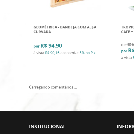
GEOMÉTRICA - BANDEJA COM ALÇA
TROPIC
CURVADA
CAFÉ +
R$ 94,90
de
R$ 6
por
R$
por
à vista
R$ 90,16
economize
5%
no Pix
à vista
Carregando comentários ...
INSTITUCIONAL
INFOR