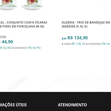
AL - CONJUNTO COM 6 XÍCARAS
ALEGRIA - TRIO DE BANDEJAS EM
 6 PIRES EM PORCELANA 90 ML
MADEIRA (P, M, G)
9,90
R$ 134,90
por
 44,90
à vista
R$ 128,16
economize
5%
no 
R$ 42,66
economize
5%
no Pix
MAÇÕES ÚTEIS
ATENDIMENTO