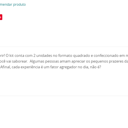
mendar produto
e
ir! O kit conta com 2 unidades no formato quadrado e confeccionado em mat
ocê vai saborear. Algumas pessoas amam apreciar os pequenos prazeres da v
inal, cada experiência é um fator agregador no dia, não é?