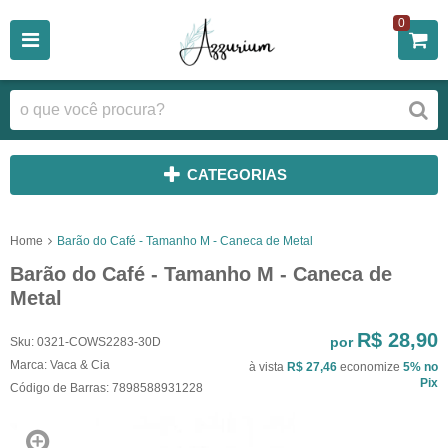
0
CATEGORIAS
Home
Barão do Café - Tamanho M - Caneca de Metal
Barão do Café - Tamanho M - Caneca de
Metal
R$ 28,90
por
Sku:
0321-COWS2283-30D
Marca:
Vaca & Cia
à vista
R$ 27,46
economize
5%
no
Pix
Código de Barras:
7898588931228