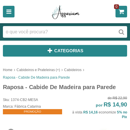
0
CATEGORIAS
Home
Cabideiros e Prateleiras (+)
Cabideiros
Raposa - Cabide De Madeira para Parede
Raposa - Cabide De Madeira para Parede
de
R$ 22,90
Sku:
1374-CB2-MESA
R$ 14,90
por
Marca:
Fábrica Catarina
PROMOÇÃO
à vista
R$ 14,16
economize
5%
no
Pix