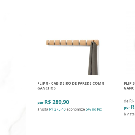
FLIP 8 - CABIDEIRO DE PAREDE COM 8
FLIP 
GANCHOS
GANC
R$ 289,90
de
R$ 
por
R
por
à vista
R$ 275,40
economize
5%
no Pix
à vist