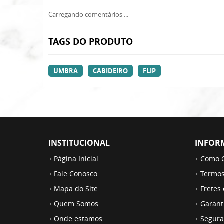
Carregando comentários ...
TAGS DO PRODUTO
UMBRA
CABIDEIRO
FLIP
INSTITUCIONAL
INFOR
Página Inicial
Como 
Fale Conosco
Termos
Mapa do Site
Fretes
Quem Somos
Garant
Onde estamos
Segura