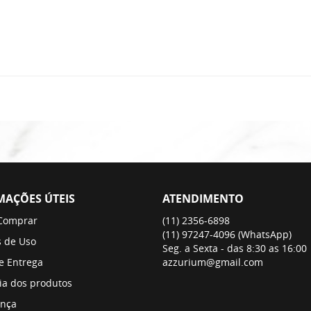
MAÇÕES ÚTEIS
ATENDIMENTO
Comprar
(11)
2356-6898
(11)
97247-4096
(WhatsApp)
 de Uso
Seg. a Sexta - das 8:30 as 16:00
 e Entrega
azzurium@gmail.com
ia dos produtos
nça