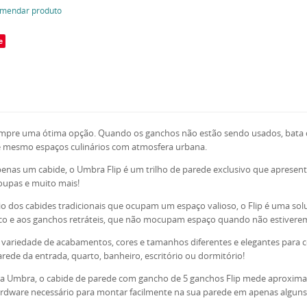
mendar produto
e
mpre uma ótima opção. Quando os ganchos não estão sendo usados, bata col
é mesmo espaços culinários com atmosfera urbana.
enas um cabide, o Umbra Flip é um trilho de parede exclusivo que apresent
roupas e muito mais!
io dos cabides tradicionais que ocupam um espaço valioso, o Flip é uma s
âmico e aos ganchos retráteis, que não mocupam espaço quando não estivere
ariedade de acabamentos, cores e tamanhos diferentes e elegantes para co
arede da entrada, quarto, banheiro, escritório ou dormitório!
a Umbra, o cabide de parede com gancho de 5 ganchos Flip mede aproxima
hardware necessário para montar facilmente na sua parede em apenas algun