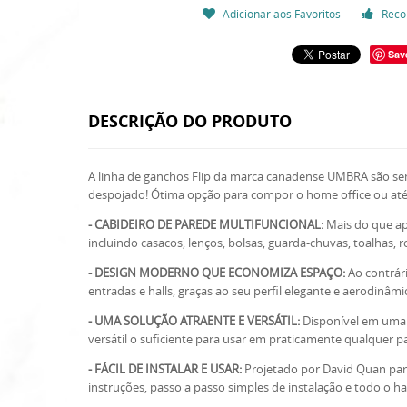
Adicionar aos Favoritos
Reco
Sav
DESCRIÇÃO DO PRODUTO
A linha de ganchos Flip da marca canadense UMBRA são se
despojado! Ótima opção para compor o home office ou at
- CABIDEIRO DE PAREDE MULTIFUNCIONAL:
Mais do que ap
incluindo casacos, lenços, bolsas, guarda-chuvas, toalhas, 
- DESIGN MODERNO QUE ECONOMIZA ESPAÇO:
Ao contrár
entradas e halls, graças ao seu perfil elegante e aerodin
- UMA SOLUÇÃO ATRAENTE E VERSÁTIL:
Disponível em uma v
versátil o suficiente para usar em praticamente qualquer p
- FÁCIL DE INSTALAR E USAR:
Projetado por David Quan par
instruções, passo a passo simples de instalação e todo o 