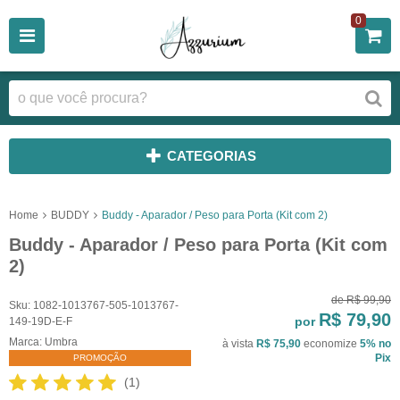
0
CATEGORIAS
Home
BUDDY
Buddy - Aparador / Peso para Porta (Kit com 2)
Buddy - Aparador / Peso para Porta (Kit com
2)
de
R$ 99,90
Sku:
1082-1013767-505-1013767-
R$ 79,90
por
149-19D-E-F
Marca:
Umbra
à vista
R$ 75,90
economize
5%
no
Pix
PROMOÇÃO
(1)