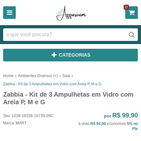
0
CATEGORIAS
Home
Ambientes Diversos (+)
Sala
Zabbia - Kit de 3 Ampulhetas em Vidro com Areia P, M e G
Zabbia - Kit de 3 Ampulhetas em Vidro com
Areia P, M e G
R$ 99,90
por
Sku:
1038-18336-18739-09C
Marca:
MART
à vista
R$ 94,90
economize
5%
no
Pix