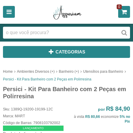
0
CATEGORIAS
Home
Ambientes Diversos (+)
Banheiro (+)
Utensílios para Banheiro
Persici - Kit Para Banheiro com 2 Peças em Polirresina
Persici - Kit Para Banheiro com 2 Peças em
Polirresina
R$ 84,90
por
Sku:
1389Q-19200-19199-12C
Marca:
MART
à vista
R$ 80,66
economize
5%
no
Pix
Código de Barras:
7908103792002
LANÇAMENTO