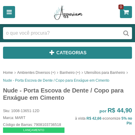
0
CATEGORIAS
Home
Ambientes Diversos (+)
Banheiro (+)
Utensílios para Banheiro
Nude - Porta Escova de Dente / Copo para Enxágue em Cimento
Nude - Porta Escova de Dente / Copo para
Enxágue em Cimento
R$ 44,90
por
Sku:
1008-13651-12D
Marca:
MART
à vista
R$ 42,66
economize
5%
no
Pix
Código de Barras:
7908103736518
LANÇAMENTO