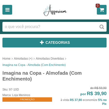
0
CATEGORIAS
Home
Almofadas (+)
Almofadas Divertidas
Imagina na Copa - Almofada (Com Enchimento)
Imagina na Copa - Almofada (Com
Enchimento)
de
R$ 59,90
Sku:
97-10D
R$ 39,90
por
Marca:
Loja Meninos
PROMOÇÃO
à vista
R$ 37,90
economize
5%
no
Pix