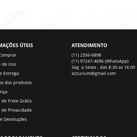
MAÇÕES ÚTEIS
ATENDIMENTO
Comprar
(11)
2356-6898
(11)
97247-4096
(WhatsApp)
 de Uso
Seg. a Sexta - das 8:30 as 16:00
 e Entrega
azzurium@gmail.com
ia dos produtos
nça
a de Frete Grátis
a de Privacidade
 e Devoluções