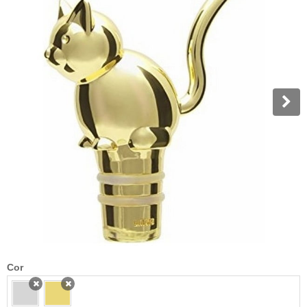
Cor
x
x